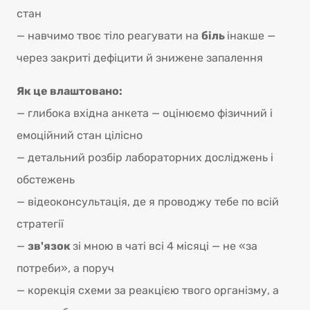
стан
— навчимо твоє тіло реагувати на
біль
інакше —
через закриті дефіцити й знижене запалення
Як це влаштовано:
— глибока вхідна анкета — оцінюємо фізичний і
емоційний стан цілісно
— детальний розбір лабораторних досліджень і
обстежень
— відеоконсультація, де я проводжу тебе по всій
стратегії
—
зв'язок
зі мною в чаті всі 4 місяці — не «за
потреби», а поруч
— корекція схеми за реакцією твого організму, а