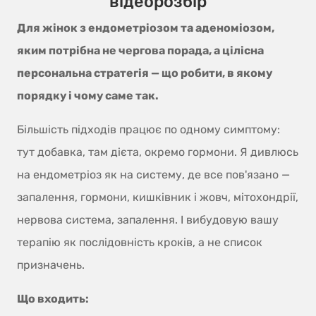
відеорозбір
Для жінок з ендометріозом та аденоміозом,
яким потрібна не чергова порада, а цілісна
персональна стратегія — що робити, в якому
порядку і чому саме так.
Більшість підходів працює по одному симптому:
тут добавка, там дієта, окремо гормони. Я дивлюсь
на ендометріоз як на систему, де все пов'язано —
запалення, гормони, кишківник і жовч, мітохондрії,
нервова система, запалення. І вибудовую вашу
терапію як послідовність кроків, а не список
призначень.
Що входить: