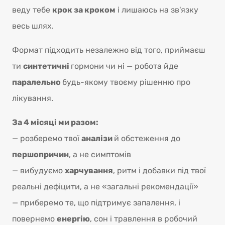
веду тебе
крок за кроком
і лишаюсь на зв'язку
весь шлях.
Формат підходить незалежно від того, приймаєш
ти
синтетичні
гормони чи ні — робота йде
паралельно
будь-якому твоєму рішенню про
лікування.
За 4 місяці ми разом:
— розберемо твої
аналізи
й обстеження до
першопричин
, а не симптомів
— вибудуємо
харчування
, ритм і добавки під твої
реальні дефіцити, а не «загальні рекомендації»
— приберемо те, що підтримує запалення, і
повернемо
енергію
, сон і травлення в робочий