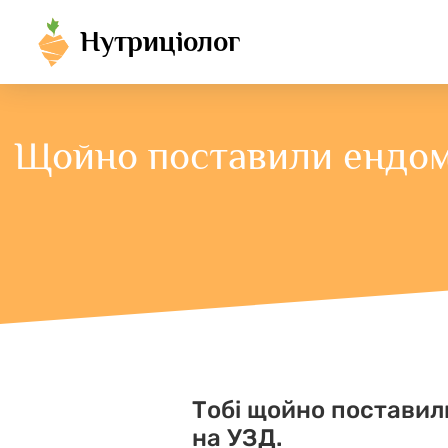
Нутриціолог
Щойно поставили ендоме
Тобі щойно поставили
на УЗД.