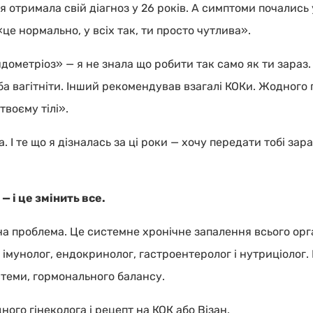
я отримала свій діагноз у 26 років. А симптоми почались у
 «це нормально, у всіх так, ти просто чутлива».
дометріоз» — я не знала що робити так само як ти зараз
ба вагітніти. Інший рекомендував взагалі КОКи. Жодного
твоєму тілі».
. І те що я дізналась за ці роки — хочу передати тобі за
— і це змінить все.
на проблема. Це системне хронічне запалення всього орг
імунолог, ендокринолог, гастроентеролог і нутриціолог. 
стеми, гормонального балансу.
ного гінеколога і рецепт на КОК або Візан.