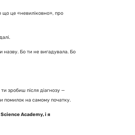
те що це «невиліковно», про
далі.
 назву. Бо ти не вигадувала. Бо
 ти зробиш після діагнозу —
ти помилок на самому початку.
 Science Academy, і я