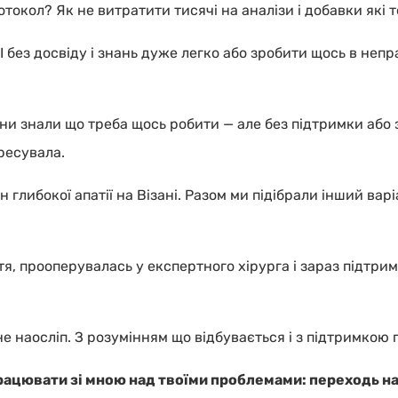
окол? Як не витратити тисячі на аналізи і добавки які то
І без досвіду і знань дуже легко або зробити щось в неп
они знали що треба щось робити — але без підтримки або 
ресувала.
 глибокої апатії на Візані. Разом ми підібрали інший варіа
тя, прооперувалась у експертного хірурга і зараз підтри
 наосліп. З розумінням що відбувається і з підтримкою 
цювати зі мною над твоїми проблемами: переходь на с