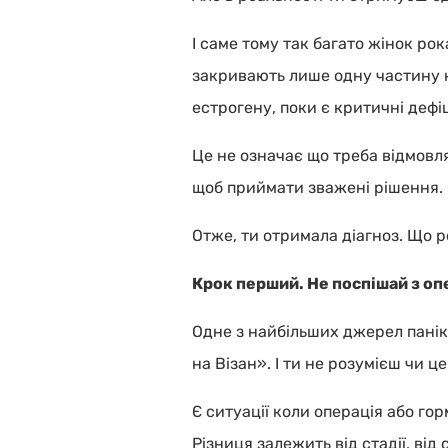
І саме тому так багато жінок ро
закривають лише одну частину к
естрогену, поки є критичні деф
Це не означає що треба відмовля
щоб приймати зважені рішення.
Отже, ти отримала діагноз. Що р
Крок перший. Не поспішай з опе
Одне з найбільших джерел паніки
на Візан». І ти не розумієш чи ц
Є ситуації коли операція або го
Різниця залежить від стадії, від