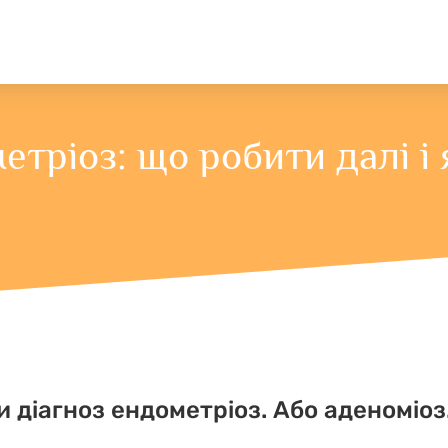
тріоз: що робити далі і 
 діагноз ендометріоз. Або аденоміоз