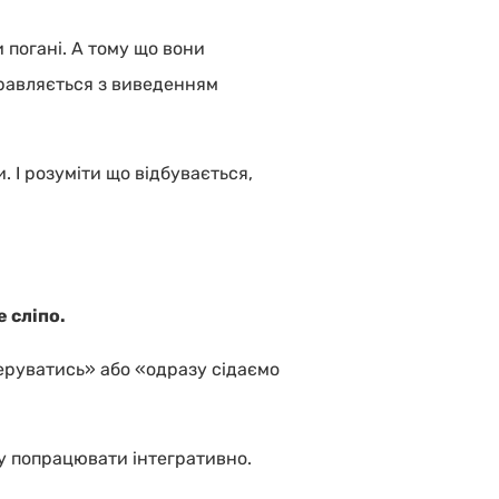
 погані. А тому що вони
правляється з виведенням
. І розуміти що відбувається,
е сліпо.
перуватись» або «одразу сідаємо
ку попрацювати інтегративно.