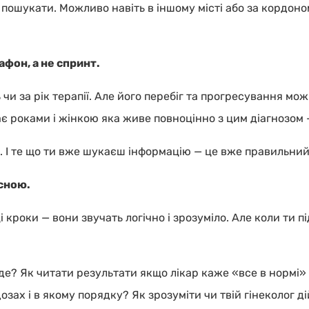
 пошукати. Можливо навіть в іншому місті або за кордоно
фон, а не спринт.
 чи за рік терапії. Але його перебіг та прогресування мо
 роками і жінкою яка живе повноцінно з цим діагнозом —
. І те що ти вже шукаєш інформацію — це вже правильний
есною.
ці кроки — вони звучать логічно і зрозуміло. Але коли ти
 де? Як читати результати якщо лікар каже «все в нормі» 
дозах і в якому порядку? Як зрозуміти чи твій гінеколог 