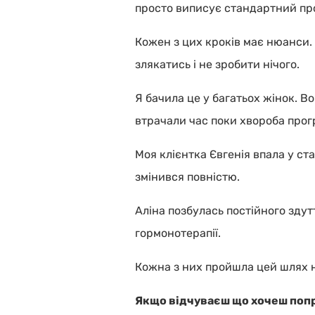
просто виписує стандартний прот
Кожен з цих кроків має нюанси. 
злякатись і не зробити нічого.
Я бачила це у багатьох жінок. В
втрачали час поки хвороба прог
Моя клієнтка Євгенія впала у стан
змінився повністю.
Аліна позбулась постійного здут
гормонотерапії.
Кожна з них пройшла цей шлях не
Якщо відчуваєш що хочеш попра