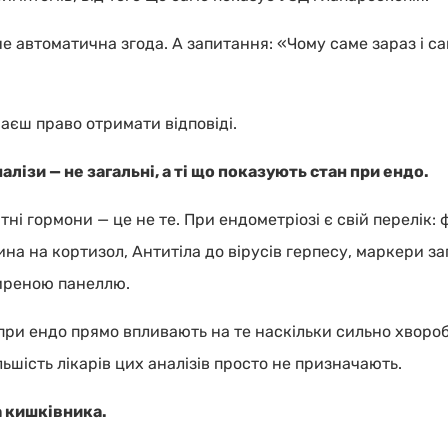
не автоматична згода. А запитання: «Чому саме зараз і с
маєш право отримати відповіді.
лізи — не загальні, а ті що показують стан при ендо.
тні гормони — це не те. При ендометріозі є свій перелік: ф
слина на кортизол, Антитіла до вірусів герпесу, маркери 
ширеною панеллю.
при ендо прямо впливають на те наскільки сильно хвороб
ільшість лікарів цих аналізів просто не призначають.
а кишківника.