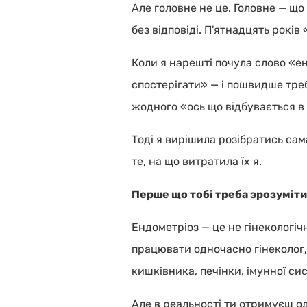
Але головне не це. Головне — що 
без відповіді. П'ятнадцять років
Коли я нарешті почула слово «ен
спостерігати» — і пошвидше тре
жодного «ось що відбувається в 
Тоді я вирішила розібратись сама
те, на що витратила їх я.
Перше що тобі треба зрозуміти 
Ендометріоз — це не гінекологіч
працювати одночасно гінеколог, 
кишківника, печінки, імунної си
Але в реальності ти отримуєш од