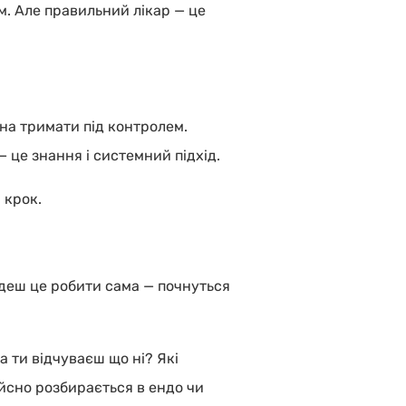
м. Але правильний лікар — це
жна тримати під контролем.
 це знання і системний підхід.
 крок.
 підеш це робити сама — почнуться
а ти відчуваєш що ні? Які
дійсно розбирається в ендо чи