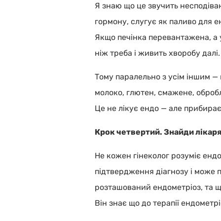
Я знаю що це звучить несподіван
гормону, слугує як паливо для е
Якщо печінка перевантажена, а 
ніж треба і живить хворобу далі.
Тому паралельно з усім іншим — 
молоко, глютен, смажене, обробл
Це не лікує ендо — але прибира
Крок четвертий. Знайди лікаря 
Не кожен гінеколог розуміє ендо
підтвердження діагнозу і може 
розташований ендометріоз, та що
Він знає що до терапії ендометр