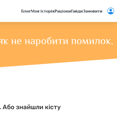
Блог
Моя історія
Раціони
Гайди
Замовити
як не наробити помилок.
. Або знайшли кісту