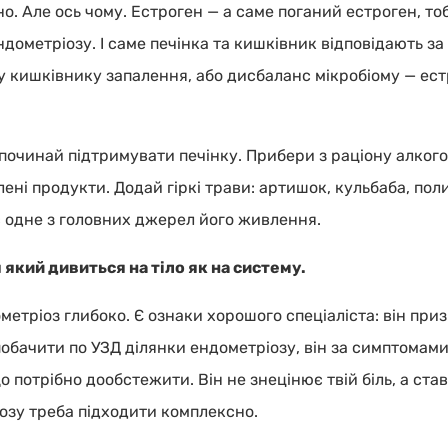
о. Але ось чому. Естроген — а саме поганий естроген, то
ндометріозу. І саме печінка та кишківник відповідають за
у кишківнику запалення, або дисбаланс мікробіому — ес
починай підтримувати печінку. Прибери з раціону алкого
ені продукти. Додай гіркі трави: артишок, кульбаба, пол
є одне з головних джерел його живлення.
який дивиться на тіло як на систему.
метріоз глибоко. Є ознаки хорошого спеціаліста: він пр
побачити по УЗД ділянки ендометріозу, він за симптомам
 потрібно дообстежити. Він не знецінює твій біль, а ста
іозу треба підходити комплексно.