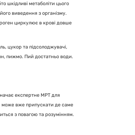
бто шкідливі метаболіти цього
 його виведення з організму.
троген циркулює в крові довше
ль, цукор та підсолоджувачі,
ин, пижмо. Пий достатньо води.
изначає експертне МРТ для
и може вже припускати де саме
виться з повагою та розумінням.