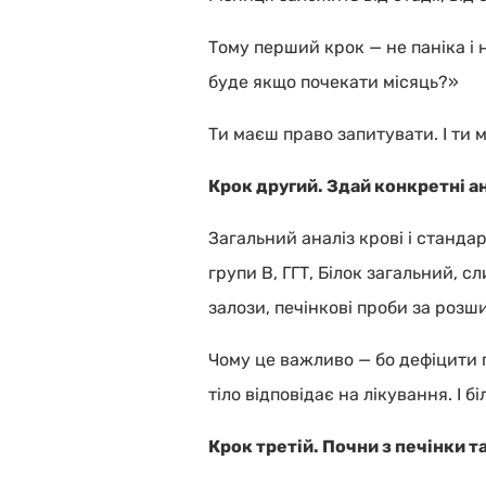
Тому перший крок — не паніка і 
буде якщо почекати місяць?»
Ти маєш право запитувати. І ти 
Крок другий. Здай конкретні ана
Загальний аналіз крові і стандар
групи B, ГГТ, Білок загальний, 
залози, печінкові проби за роз
Чому це важливо — бо дефіцити 
тіло відповідає на лікування. І б
Крок третій. Почни з печінки т