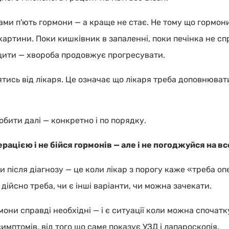
ками п'ють гормони — а краще не стає. Не тому що гормони
артини. Поки кишківник в запаленні, поки печінка не с
іцити — хвороба продовжує прогресувати.
тись від лікаря. Це означає що лікаря треба доповнювати
обити далі — конкретно і по порядку.
рацією і не бійся гормонів — але і не погоджуйся на вс
 після діагнозу — це коли лікар з порогу каже «треба о
е дійсно треба, чи є інші варіанти, чи можна зачекати.
рмони справді необхідні — і є ситуації коли можна спочат
 симптомів, від того що саме показує УЗД і лапароскопія.