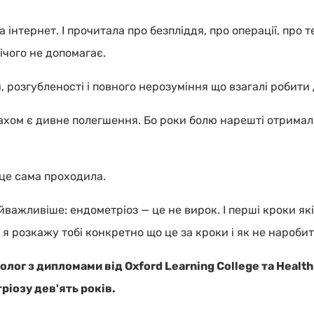
 інтернет. І прочитала про безпліддя, про операції, про 
ічого не допомагає.
, розгубленості і повного нерозуміння що взагалі робити 
ахом є дивне полегшення. Бо роки болю нарешті отримали
з це сама проходила.
йважливіше: ендометріоз — це не вирок. І перші кроки які
 я розкажу тобі конкретно що це за кроки і як не нароби
олог з дипломами від Oxford Learning College та Health
іозу дев'ять років.