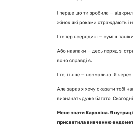
І перше що ти зробила — відкрила
жінок які роками страждають і н
І тепер всередині — суміш паніки
Або навпаки — десь поряд зі стр
воно справді є.
І те, і інше — нормально. Я чере
Але зараз я хочу сказати тобі на
визначать дуже багато. Сьогодні
Мене звати Кароліна. Я нутриці
присвятила вивченню ендометр