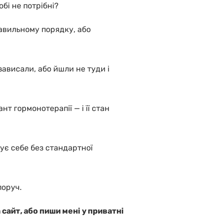
бі не потрібні?
равильному порядку, або
зависали, або йшли не туди і
нт гормонотерапії — і її стан
мує себе без стандартної
поруч.
айт, або пиши мені у приватні