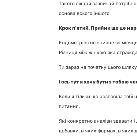
Такого лікаря зазвичай потрібно
основа всього іншого.
Крок п'ятий. Прийми що це мара
Ендометріоз не зникне за місяць
Різниця між жінкою яка страждає
Ти зараз на початку цього шляху
І ось тут я хочу бути з тобою ч
Коли я тільки що розповіла тобі 
питання.
Які конкретно аналізи здавати і
добавки, в яких формах, в яких 